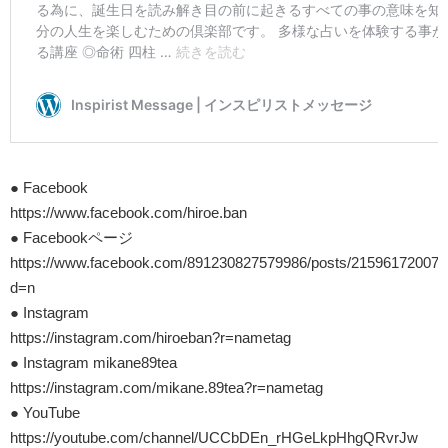
● Facebook
https://www.facebook.com/hiroe.ban
● Facebookページ
https://www.facebook.com/891230827579986/posts/215961720074
d=n
● Instagram
https://instagram.com/hiroeban?r=nametag
● Instagram mikane89tea
https://instagram.com/mikane.89tea?r=nametag
● YouTube
https://youtube.com/channel/UCCbDEn_rHGeLkpHhgQRvrJw