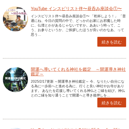
YouTube インスピリスト伴〜昼呑み座談会①〜
インスピリスト伴〜昼呑み座談会①〜 「乾杯しよう！」 「普
通にね、今日の質問の中で、どっかのお家にお邪魔した時
に、仏壇とかがあるじゃないですか。ああいう時って、こ
う、お参りというか、ご挨拶したほうが良いのかなあ、って
思う…
続きを読む
開運へ導いてくれる神社を鑑定 ～開運導き神社
鑑定～
2025/2/17更新 ～開運導き神社鑑定～ 今、なりたい自分にな
る為に一歩前へと進める為に、行くと良い神社やお寺があり
ます。 あなたを応援し導いてくれる神仏とご縁を結び。神仏
とのご縁を知り通うことで開運へと導き後押しを…
続きを読む