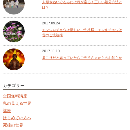
人形やぬいぐるみには魂が宿る！正しい処分方法と
は？
2017.09.24
モンシロチョウは新しいご先祖様、モンキチョウは
昔のご先祖様
2017.11.10
肩こりだと思っていたらご先祖さまからのお知らせ
カテゴリー
全国無料講座
私の見える世界
講座
はじめての方へ
死後の世界