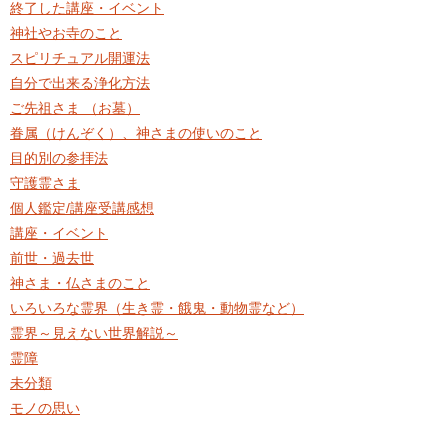
終了した講座・イベント
神社やお寺のこと
スピリチュアル開運法
自分で出来る浄化方法
ご先祖さま （お墓）
眷属（けんぞく）、神さまの使いのこと
目的別の参拝法
守護霊さま
個人鑑定/講座受講感想
講座・イベント
前世・過去世
神さま・仏さまのこと
いろいろな霊界（生き霊・餓鬼・動物霊など）
霊界～見えない世界解説～
霊障
未分類
モノの思い