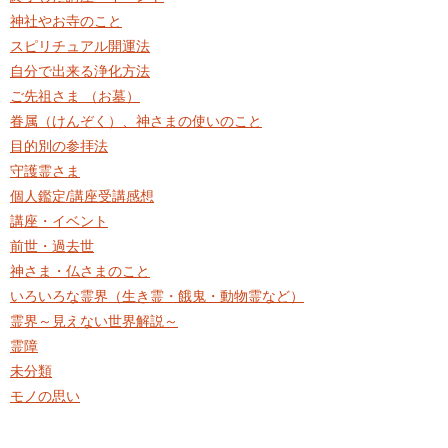
神社やお寺のこと
スピリチュアル開運法
自分で出来る浄化方法
ご先祖さま （お墓）
眷属（けんぞく）、神さまの使いのこと
目的別の参拝法
守護霊さま
個人鑑定/講座受講感想
講座・イベント
前世・過去世
神さま・仏さまのこと
いろいろな霊界（生き霊・餓鬼・動物霊など）
霊界～見えない世界解説～
霊障
未分類
モノの思い