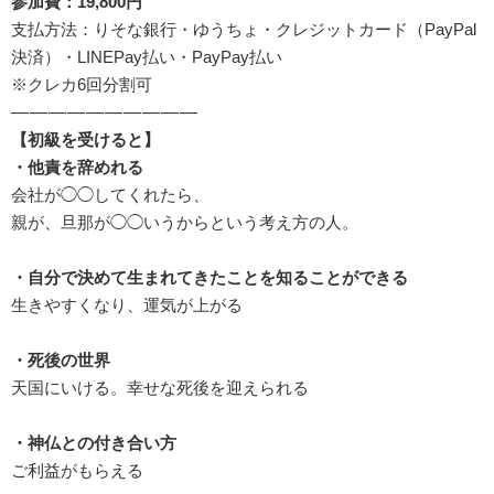
参加費：19,800円
支払方法：りそな銀行・ゆうちょ・クレジットカード（PayPal
決済）・LINEPay払い・PayPay払い
※クレカ6回分割可
——————————
【初級を受けると】
・他責を辞めれる
会社が◯◯してくれたら、
親が、旦那が◯◯いうからという考え方の人。
・自分で決めて生まれてきたことを知ることができる
生きやすくなり、運気が上がる
・死後の世界
天国にいける。幸せな死後を迎えられる
・神仏との付き合い方
ご利益がもらえる