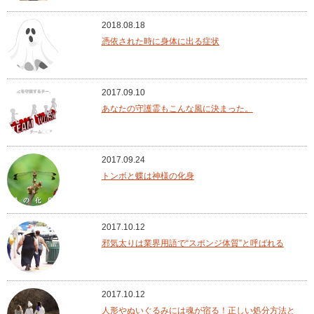
2018.08.18
憑依された時に身体に出る症状
2017.09.10
あなたの守護霊もこんな風に決まった。
2017.09.24
トンボと蝶は神様の化身
2017.10.12
邪気太りは業界用語で“スポンジ体質”と呼ばれる
2017.10.12
人形やぬいぐるみには魂が宿る！正しい処分方法と