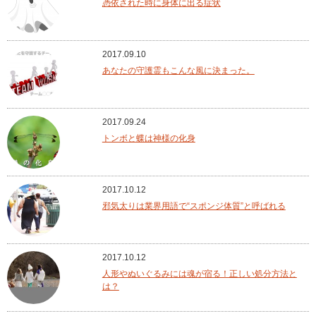
憑依された時に身体に出る症状
2017.09.10
あなたの守護霊もこんな風に決まった。
2017.09.24
トンボと蝶は神様の化身
2017.10.12
邪気太りは業界用語で“スポンジ体質”と呼ばれる
2017.10.12
人形やぬいぐるみには魂が宿る！正しい処分方法と
は？