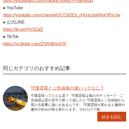
https://instagram.com/mikane.89tea?r=nametag
● YouTube
https://youtube.com/channel/UCCbDEn_rHGeLkpHhgQRvrJw
● 公式LINE
https://lin.ee/VV3ZafZ
● TikTok
https://vt.tiktok.com/ZSRdMxd7X/
同じカテゴリのおすすめ記事
守護霊様とご先祖様の違いってなに？
守護霊様ってどんな霊？ 守護霊様は魂のボディガード・ご
先祖様は霊の見守り隊って感じだと 守護霊様とご先祖様から
受ける影響に違いがあるんです。 守護霊様が変わると趣味や
趣向や好みの味も変わります。それだけで無…
続きを読む