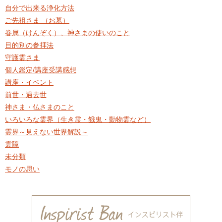
自分で出来る浄化方法
ご先祖さま （お墓）
眷属（けんぞく）、神さまの使いのこと
目的別の参拝法
守護霊さま
個人鑑定/講座受講感想
講座・イベント
前世・過去世
神さま・仏さまのこと
いろいろな霊界（生き霊・餓鬼・動物霊など）
霊界～見えない世界解説～
霊障
未分類
モノの思い