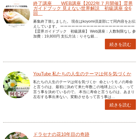
終了講座 WEB講座【2022年７月開催】霊界
ガイドブック 見えない世界解説 初級講座 全6
回
募集終了致しました。 現在はkoyomi倶楽部にて同内容をお伝
えしています。 ーーーーーーーーーーーーーーーーーーーー
【霊界ガイドブック 初級講座】 Web講座：人数制限なし 参
加費：19,800円 支払方法：りそな銀…
続きを読む
YouTube 私たちの人生のテーマは何を気づくか
私たちの人生のテーマは何を気づくか 命というモノの寿命
と言うのは、最初に決めて来た年数この地球上にいる、って
言う事を決めているので。 本当に寿命と言うものは、あまり
左右する事出来ない。変動させるって言う事は…
続きを読む
ドラセナの花10年目の奇跡