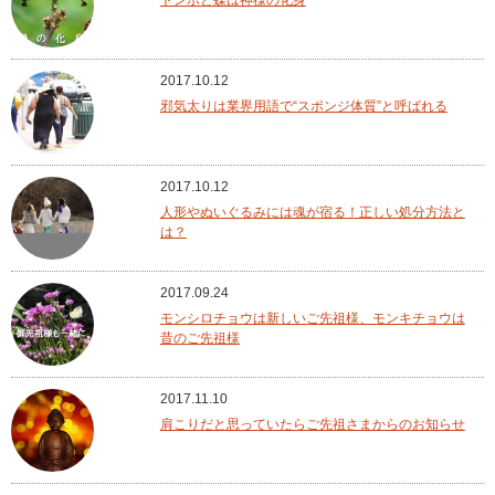
トンボと蝶は神様の化身
2017.10.12
邪気太りは業界用語で“スポンジ体質”と呼ばれる
2017.10.12
人形やぬいぐるみには魂が宿る！正しい処分方法と
は？
2017.09.24
モンシロチョウは新しいご先祖様、モンキチョウは
昔のご先祖様
2017.11.10
肩こりだと思っていたらご先祖さまからのお知らせ