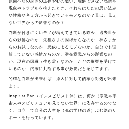
原因不明の身体の症状や心の迷い、理解できない感情や
現象やトラブルを抱えたとき、それらはただの思い込み
や性格や考え方から起きているモノなのか？又は、見え
ない世界からの影響なのか？
判断が付きにくいモノが増えてきている昨今、過去世か
らの影響なのか、先祖さまの因縁からなのか、神さまか
らのお試しなのか、憑依によるモノなのか、自分でも理
解していない感情からのか、潜在意識からの影響なの
か、現在の因縁（生き霊）なのか、ただの影響を受けて
いるのか…的確に判断する事が必要だと感じてます。
的確な判断が出来れば、原因に対して的確な対処が出来
ます。
Inspirist Ban（インスピリスト伴）は、何か（宗教や宇
宙人やスピリチュアル見えない世界）に依存するのでな
く、自立して自分の人生を（魂の学びの道）歩む為のサ
ポートを行っています。