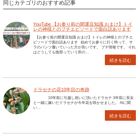
同じカテゴリのおすすめ記事
YouTube 【お参り前の開運豆知識 おまけ】トイ
レの神様とのプチエピソードで面白話あります
【お参り前の開運豆知識 おまけ】トイレの神様とのプチエ
ピソードで面白話あります 始めてお参りに行く時って、サ
ラのパンツ履いていった方が良いです。 プチ情報です。 それ
はどうしても陰部っていう所の…
続きを読む
ドラセナの花10年目の奇跡
10年前に引越し祝いに頂いたドラセナ 3年前に長女
と一緒に嫁いだドラセナが今年花を咲かせました。 AIに聞
い…
続きを読む