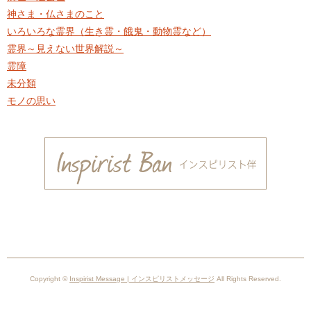
神さま・仏さまのこと
いろいろな霊界（生き霊・餓鬼・動物霊など）
霊界～見えない世界解説～
霊障
未分類
モノの思い
Copyright ©
Inspirist Message | インスピリストメッセージ
All Rights Reserved.