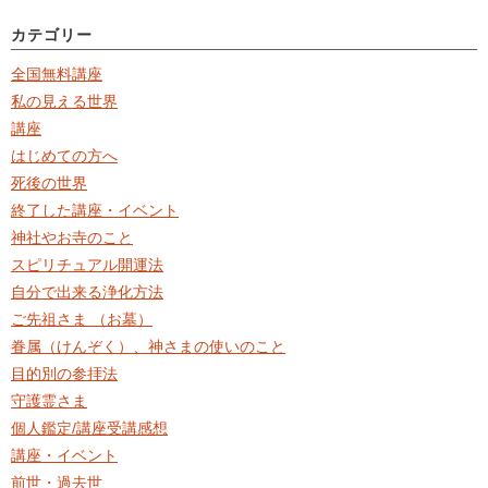
カテゴリー
全国無料講座
私の見える世界
講座
はじめての方へ
死後の世界
終了した講座・イベント
神社やお寺のこと
スピリチュアル開運法
自分で出来る浄化方法
ご先祖さま （お墓）
眷属（けんぞく）、神さまの使いのこと
目的別の参拝法
守護霊さま
個人鑑定/講座受講感想
講座・イベント
前世・過去世