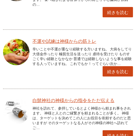
の…
続きを読む
不運や試練は神様からの筋トレ
辛いことや不運が重なり経験する方いますね。 大病をしてり
大借金作ったり 極貧生活を送ったり 虐待を受けたり ものす
ごく辛い経験となかなか 普通では経験しないような事を経験
する人っていますね。 これでもか！ってぐらい次か…
続きを読む
白髭神社の神様からの指令をただ伝える
神社を訪れて、参拝しているとよく神様から頼まれ事をされ
ます。 神様と人とのご縁繋ぎを頼まれることが多く。 神様
は、ターゲットを決めてこの人にお役目を依頼するのだと思
いますが そのターゲットなる人がその神様の神社へ訪れて
ご…
続きを読む