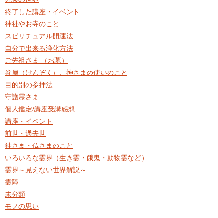
終了した講座・イベント
神社やお寺のこと
スピリチュアル開運法
自分で出来る浄化方法
ご先祖さま （お墓）
眷属（けんぞく）、神さまの使いのこと
目的別の参拝法
守護霊さま
個人鑑定/講座受講感想
講座・イベント
前世・過去世
神さま・仏さまのこと
いろいろな霊界（生き霊・餓鬼・動物霊など）
霊界～見えない世界解説～
霊障
未分類
モノの思い