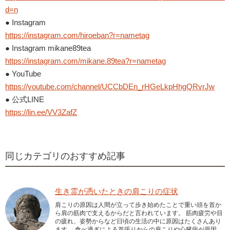
d=n
● Instagram
https://instagram.com/hiroeban?r=nametag
● Instagram mikane89tea
https://instagram.com/mikane.89tea?r=nametag
● YouTube
https://youtube.com/channel/UCCbDEn_rHGeLkpHhgQRvrJw
● 公式LINE
https://lin.ee/VV3ZafZ
同じカテゴリのおすすめ記事
生き霊が憑いたときの肩こりの症状
肩こりの原因は人間が立って歩き始めたことで重い頭を首か
ら肩の筋肉で支えるからだと言われています。 筋肉疲労や目
の疲れ、姿勢からなど日頃の生活の中に原因はたくさんあり
ます。 食べ過ぎによる首張りからの肩こりや心臓病が原因