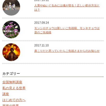
2017.10.12
人形やぬいぐるみには魂が宿る！正しい処分方法と
は？
2017.09.24
モンシロチョウは新しいご先祖様、モンキチョウは
昔のご先祖様
2017.11.10
肩こりだと思っていたらご先祖さまからのお知らせ
カテゴリー
全国無料講座
私の見える世界
講座
はじめての方へ
死後の世界