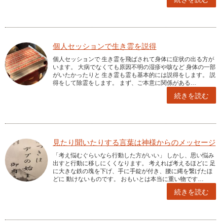
個人セッションで生き霊を説得
個人セッションで 生き霊を飛ばされて身体に症状の出る方が
います。 大病でなくても原因不明の湿疹や咳など 身体の一部
がいたかったりと 生き霊も霊も基本的には説得をします。 説
得をして除霊をします。 まず、ご本意に関係がある…
続きを読む
見たり聞いたりする言葉は神様からのメッセージ
「考え悩むぐらいなら行動した方がいい」 しかし、思い悩み
出すと行動に移しにくくなります。 考えれば考えるほどに 足
に大きな鉄の塊を下げ、手に手錠が付き、腰に縄を繋げたほ
どに 動けないものです。 おもいとは本当に重い物です…
続きを読む